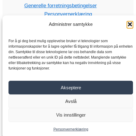
Generelle forretningsbetingelser
Personvernerklæring
Administrer samtykke
For å gi deg best mulig opplevelse bruker vi teknologier som
Hjem
informasjonskapsler for å lagre og/eller få tilgang til informasjon på enheten
din. Samtykke til disse teknologiene lar oss behandle data som
Butikk
nettleseratferd eller en unik ID på dette nettstedet. Manglende samtykke
eller tilbaketrekking av samtykke kan ha negativ innvirkning på visse
Elektriske motorer
funksjoner og funksjoner.
Frekvensomformer
Girkasse
Akseptere
Om oss
Kontakt
Avslå
Vis innstillinger
Copyright © 2026 VYBO-ELEKTRISKE-STASJONER.NO
Personvernerklæring