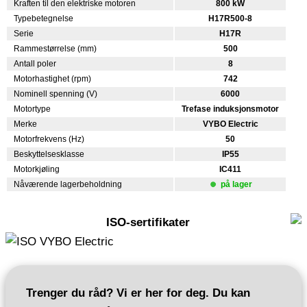
Kraften til den elektriske motoren
800 kW
Typebetegnelse
H17R500-8
Serie
H17R
Rammestørrelse (mm)
500
Antall poler
8
Motorhastighet (rpm)
742
Nominell spenning (V)
6000
Motortype
Trefase induksjonsmotor
Merke
VYBO Electric
Motorfrekvens (Hz)
50
Beskyttelsesklasse
IP55
Motorkjøling
IC411
Nåværende lagerbeholdning
på lager
ISO-sertifikater
Trenger du råd? Vi er her for deg. Du kan