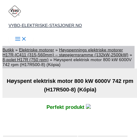
Skip
to
content
VYBO-ELEKTRISKE-STASJONER.NO
Butikk
»
Elektriske motorer
»
Høyspennings elektriske motorer
H17R-IC411 (315-560mm) – støpejernsramme (132kW-2500kW)
»
8-polet H17R (750 rpm)
»
Høyspent elektrisk motor 800 kW 6000V
742 rpm (H17R500-8) (Kópia)
Høyspent elektrisk motor 800 kW 6000V 742 rpm
(H17R500-8) (Kópia)
Perfekt produkt