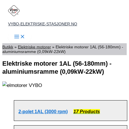
Skip
to
content
VYBO-ELEKTRISKE-STASJONER.NO
Butikk
»
Elektriske motorer
»
Elektriske motorer 1AL (56-180mm) -
aluminiumsramme (0,09kW-22kW)
Elektriske motorer 1AL (56-180mm) -
aluminiumsramme (0,09kW-22kW)
2-polet 1AL (3000 rpm)
17 Products