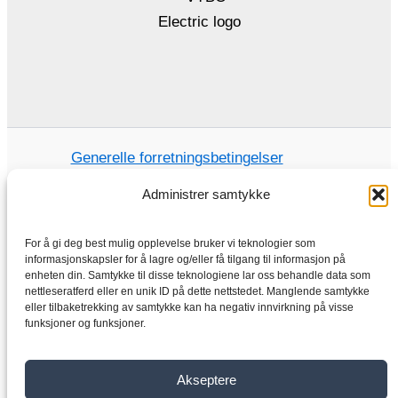
Generelle forretningsbetingelser
Personvernerklæring
Administrer samtykke
For å gi deg best mulig opplevelse bruker vi teknologier som
informasjonskapsler for å lagre og/eller få tilgang til informasjon på
enheten din. Samtykke til disse teknologiene lar oss behandle data som
Hjem
nettleseratferd eller en unik ID på dette nettstedet. Manglende samtykke
Butikk
eller tilbaketrekking av samtykke kan ha negativ innvirkning på visse
funksjoner og funksjoner.
Elektriske motorer
Frekvensomformer
Girkasse
Akseptere