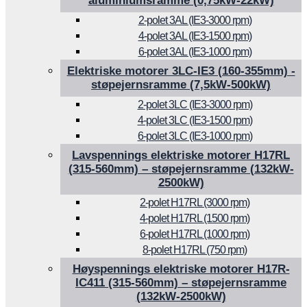
aluminiumsramme (0,75kW-22kW)
2-polet 3AL (IE3-3000 rpm)
4-polet 3AL (IE3-1500 rpm)
6-polet 3AL (IE3-1000 rpm)
Elektriske motorer 3LC-IE3 (160-355mm) -
støpejernsramme (7,5kW-500kW)
2-polet 3LC (IE3-3000 rpm)
4-polet 3LC (IE3-1500 rpm)
6-polet 3LC (IE3-1000 rpm)
Lavspennings elektriske motorer H17RL
(315-560mm) – støpejernsramme (132kW-
2500kW)
2-polet H17RL (3000 rpm)
4-polet H17RL (1500 rpm)
6-polet H17RL (1000 rpm)
8-polet H17RL (750 rpm)
Høyspennings elektriske motorer H17R-
IC411 (315-560mm) – støpejernsramme
(132kW-2500kW)