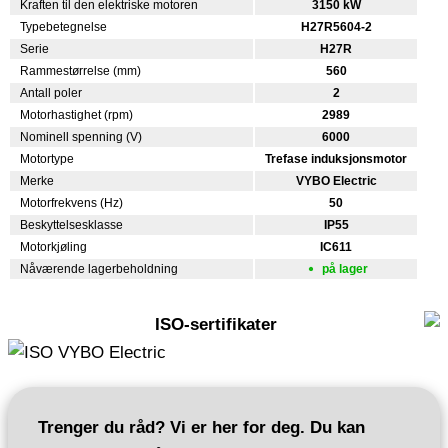
Kraften til den elektriske motoren
3150 kW
Typebetegnelse
H27R5604-2
Serie
H27R
Rammestørrelse (mm)
560
Antall poler
2
Motorhastighet (rpm)
2989
Nominell spenning (V)
6000
Motortype
Trefase induksjonsmotor
Merke
VYBO Electric
Motorfrekvens (Hz)
50
Beskyttelsesklasse
IP55
Motorkjøling
IC611
Nåværende lagerbeholdning
på lager
ISO-sertifikater
Trenger du råd? Vi er her for deg. Du kan