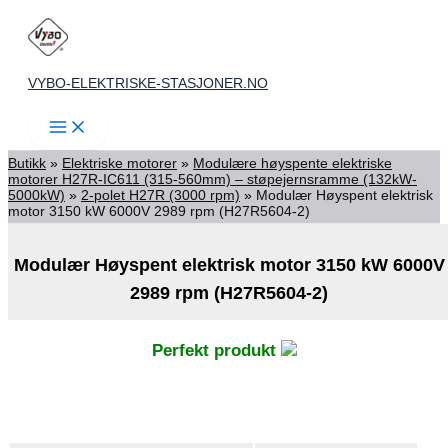
Skip
to
content
VYBO-ELEKTRISKE-STASJONER.NO
Butikk
»
Elektriske motorer
»
Modulære høyspente elektriske
motorer H27R-IC611 (315-560mm) – støpejernsramme (132kW-
5000kW)
»
2-polet H27R (3000 rpm)
»
Modulær Høyspent elektrisk
motor 3150 kW 6000V 2989 rpm (H27R5604-2)
Modulær Høyspent elektrisk motor 3150 kW 6000V
2989 rpm (H27R5604-2)
Perfekt produkt