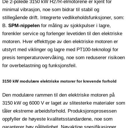
De 2-polede 3150 kW H27R-elmotorene er kjent for
minimal vibrasjon, noe som bidrar til stabil og
stillegående drift. Integrerte vedlikeholdsfunksjoner, som:
B.
SPM-nippelen
for måling av sjokkpulser i lagre,
forenkler service og forlenger levetiden til den elektriske
motoren. Hver effekttype av den elektriske motoren er
utstyrt med viklinger og lagre med PT100-teknologi for
presis temperaturovervåking, noe som reduserer risikoen
for overbelastning og funksjonsfeil.
3150 kW modulære elektriske motorer for krevende forhold
Den modulære rammen til den elektriske motoren på
3150 kW og 6000 V er laget av slitesterke materialer som
tåler ekstreme arbeidsforhold. Produksjonsprosessen
oppfyller de høyeste kvalitetsstandardene, noe som
garanterer høy pålitelighet. Nøyaktige spesifikasjoner,