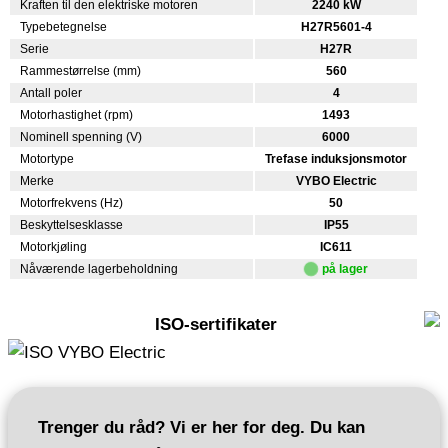
Kraften til den elektriske motoren
2240 kW
Typebetegnelse
H27R5601-4
Serie
H27R
Rammestørrelse (mm)
560
Antall poler
4
Motorhastighet (rpm)
1493
Nominell spenning (V)
6000
Motortype
Trefase induksjonsmotor
Merke
VYBO Electric
Motorfrekvens (Hz)
50
Beskyttelsesklasse
IP55
Motorkjøling
IC611
Nåværende lagerbeholdning
på lager
ISO-sertifikater
Trenger du råd? Vi er her for deg. Du kan