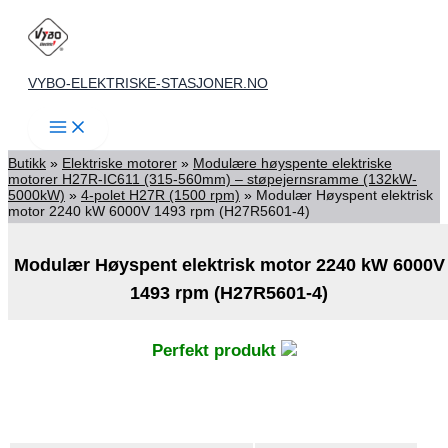
Skip
to
content
VYBO-ELEKTRISKE-STASJONER.NO
Butikk
»
Elektriske motorer
»
Modulære høyspente elektriske
motorer H27R-IC611 (315-560mm) – støpejernsramme (132kW-
5000kW)
»
4-polet H27R (1500 rpm)
»
Modulær Høyspent elektrisk
motor 2240 kW 6000V 1493 rpm (H27R5601-4)
Modulær Høyspent elektrisk motor 2240 kW 6000V
1493 rpm (H27R5601-4)
Perfekt produkt