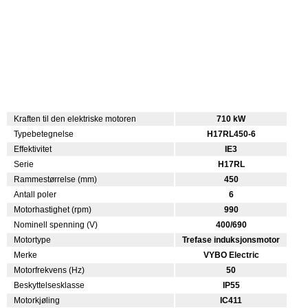
Kraften til den elektriske motoren
710 kW
Typebetegnelse
H17RL450-6
Effektivitet
IE3
Serie
H17RL
Rammestørrelse (mm)
450
Antall poler
6
Motorhastighet (rpm)
990
Nominell spenning (V)
400/690
Motortype
Trefase induksjonsmotor
Merke
VYBO Electric
Motorfrekvens (Hz)
50
Beskyttelsesklasse
IP55
Motorkjøling
IC411