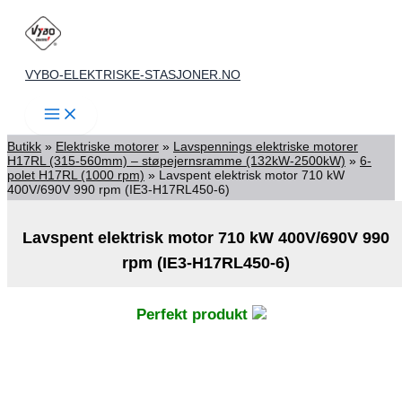
Skip
to
content
VYBO-ELEKTRISKE-STASJONER.NO
Butikk
»
Elektriske motorer
»
Lavspennings elektriske motorer
H17RL (315-560mm) – støpejernsramme (132kW-2500kW)
»
6-
polet H17RL (1000 rpm)
»
Lavspent elektrisk motor 710 kW
400V/690V 990 rpm (IE3-H17RL450-6)
Lavspent elektrisk motor 710 kW 400V/690V 990
rpm (IE3-H17RL450-6)
Perfekt produkt