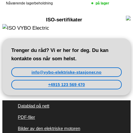
Nåværende lagerbeholdning
på lager
ISO-sertifikater
Trenger du råd? Vi er her for deg. Du kan
kontakte oss når som helst.
info@vybo-elektriske-stasjoner.no
+4915 123 569 470
Datablad på nett
PDF-filer
Bilder av den elektriske motoren