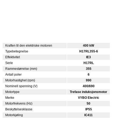
Kraften til den elektriske motoren
400 kW
Typebetegnelse
H17RL355-6
Effektivitet
IE3
Serie
H17RL
Rammestørrelse (mm)
355
Antall poler
6
Motorhastighet (rpm)
990
Nominell spenning (V)
400/690
Motortype
Trefase induksjonsmotor
Merke
VYBO Electric
Motorfrekvens (Hz)
50
Beskyttelsesklasse
IP55
Motorkjøling
IC411