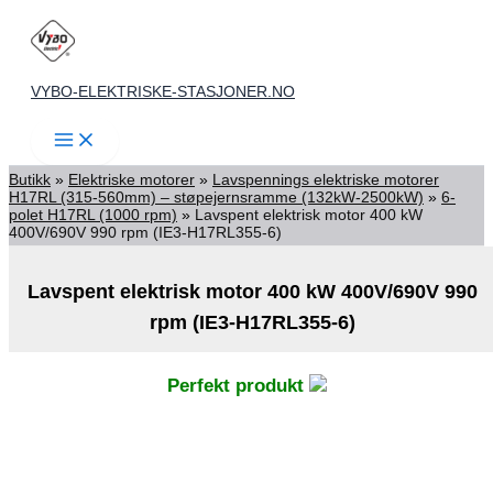
Skip
to
content
VYBO-ELEKTRISKE-STASJONER.NO
Butikk
»
Elektriske motorer
»
Lavspennings elektriske motorer
H17RL (315-560mm) – støpejernsramme (132kW-2500kW)
»
6-
polet H17RL (1000 rpm)
»
Lavspent elektrisk motor 400 kW
400V/690V 990 rpm (IE3-H17RL355-6)
Lavspent elektrisk motor 400 kW 400V/690V 990
rpm (IE3-H17RL355-6)
Perfekt produkt