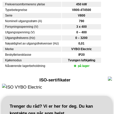
Frekvensomformerens ytelse
450 kW
Typebetegnelse
V800-4T4500
Serie
V800
Nominell utgangsstrøm (A)
790
Forsyningsspenning (V)
3 x 400
Utgangsspenning (V)
0 – 400
Utgangsfrekvens (Hz)
0 – 3200
Nøyaktighet av utgangsfrekvenser (Hz)
0,01
Merke
VYBO Electric
Beskyttelsesklasse
IP20
Kjølemodus
Tvungen luftkjøling
Nåværende lagerbeholdning
på lager
ISO-sertifikater
Trenger du råd? Vi er her for deg. Du kan
kontakte oss når som helst.