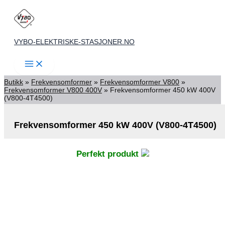
Skip
to
content
VYBO-ELEKTRISKE-STASJONER.NO
Butikk
»
Frekvensomformer
»
Frekvensomformer V800
»
Frekvensomformer V800 400V
»
Frekvensomformer 450 kW 400V
(V800-4T4500)
Frekvensomformer 450 kW 400V (V800-4T4500)
Perfekt produkt