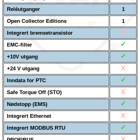
Reléutganger
1
Open Collector Editions
1
X
Integrert bremsetransistor
✓
EMC-filter
✓
+10V utgang
X
+24 V utgang
✓
Inndata for PTC
X
Safe Torque Off (STO)
✓
Nødstopp (EMS)
X
Integrert Ethernet
✓
Integrert MODBUS RTU
X
PROFIBUS