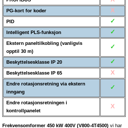
X
PG-kort for koder
✓
PID
✓
Intelligent PLS-funksjon
Ekstern paneltilkobling (vanligvis
✓
opptil 30 m)
✓
Beskyttelsesklasse IP 20
X
Beskyttelsesklasse IP 65
Endre rotasjonsretning via ekstern
✓
inngang
Endre rotasjonsretningen i
X
kontrollpanelet
Frekvensomformer 450 kW 400V (V800-4T4500)
vi har