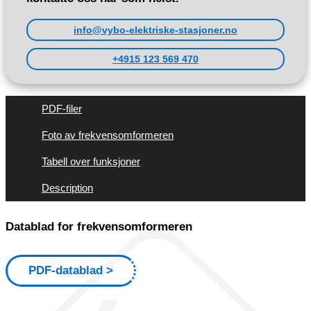
info@vybo-elektriske-stasjoner.no
+4915 123 569 470
PDF-filer
Foto av frekvensomformeren
Tabell over funksjoner
Description
Datablad for frekvensomformeren
PDF-datablad