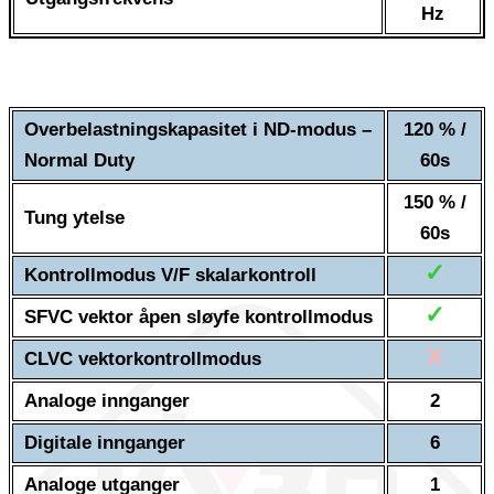
Hz
Overbelastningskapasitet i ND-modus –
120 % /
Normal Duty
60s
150 % /
Tung ytelse
60s
✓
Kontrollmodus V/F skalarkontroll
✓
SFVC vektor åpen sløyfe kontrollmodus
X
CLVC vektorkontrollmodus
Analoge innganger
2
Digitale innganger
6
Analoge utganger
1