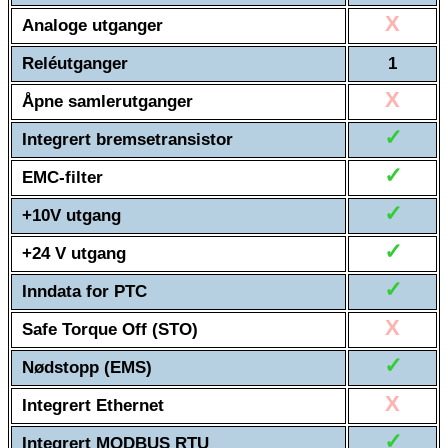
X
Analoge utganger
Reléutganger
1
X
Åpne samlerutganger
✓
Integrert bremsetransistor
✓
EMC-filter
✓
+10V utgang
✓
+24 V utgang
✓
Inndata for PTC
X
Safe Torque Off (STO)
✓
Nødstopp (EMS)
X
Integrert Ethernet
✓
Integrert MODBUS RTU