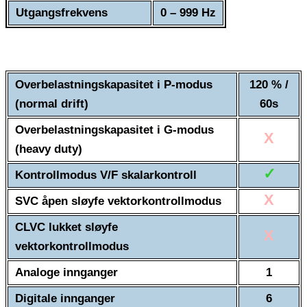
Utgangsfrekvens
0 – 999 Hz
Overbelastningskapasitet i P-modus
120 % /
(normal drift)
60s
Overbelastningskapasitet i G-modus
X
(heavy duty)
✓
Kontrollmodus V/F skalarkontroll
X
SVC åpen sløyfe vektorkontrollmodus
CLVC lukket sløyfe
X
vektorkontrollmodus
Analoge innganger
1
Digitale innganger
6