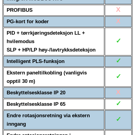
X
PROFIBUS
X
PG-kort for koder
PID + tørrkjøringsdeteksjon LL +
✓
hvilemodus
SLP + HP/LP høy-/lavtrykksdeteksjon
✓
Intelligent PLS-funksjon
Ekstern paneltilkobling (vanligvis
✓
opptil 30 m)
X
Beskyttelsesklasse IP 20
✓
Beskyttelsesklasse IP 65
Endre rotasjonsretning via ekstern
✓
inngang