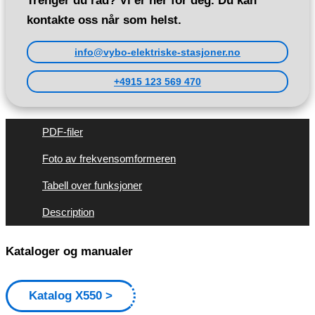
Trenger du råd? Vi er her for deg. Du kan
kontakte oss når som helst.
info@vybo-elektriske-stasjoner.no
+4915 123 569 470
PDF-filer
Foto av frekvensomformeren
Tabell over funksjoner
Description
Kataloger og manualer
Katalog X550