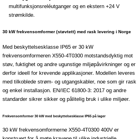
multifunksjonsreléutganger og en ekstern +24 V
strømkilde.
30 kW frekvensomformer (støvtett) med rask levering i Norge
Med beskyttelsesklasse IP65 er 30 kW
frekvensomformeren X550-4T0300 motstandsdyktig mot
støv, fuktighet og andre ugunstige miljøpåvirkninger og er
derfor ideell for krevende applikasjoner. Modellen leveres
med tilkoblede strøm- og utgangskabler, noe som gir rask
og enkel installasjon. EN/IEC 61800-3: 2017 og andre
standarder sikrer sikker og pålitelig bruk i ulike miljøer.
Frekvensomformer 30 kW med beskyttelsesklasse IP65 på lager
30 kW frekvensomformerne X550-4T0300 400V er
konstruert for å møte kravene til ulike industrielle