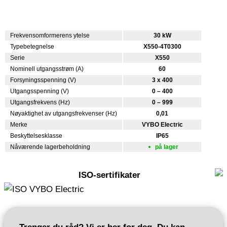
Frekvensomformerens ytelse
30 kW
Typebetegnelse
X550-4T0300
Serie
X550
Nominell utgangsstrøm (A)
60
Forsyningsspenning (V)
3 x 400
Utgangsspenning (V)
0 – 400
Utgangsfrekvens (Hz)
0 – 999
Nøyaktighet av utgangsfrekvenser (Hz)
0,01
Merke
VYBO Electric
Beskyttelsesklasse
IP65
Nåværende lagerbeholdning
på lager
ISO-sertifikater