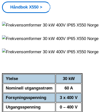
Håndbok X550
Ytelse
30 kW
Nominell utgangsstrøm
60 A
Forsyningsspenning
3 x 400 V
Utgangsspenning
0 – 400 V