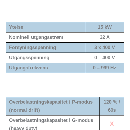
Ytelse
15 kW
Nominell utgangsstrøm
32 A
Forsyningsspenning
3 x 400 V
Utgangsspenning
0 – 400 V
Utgangsfrekvens
0 – 999 Hz
Overbelastningskapasitet i P-modus
120 % /
(normal drift)
60s
Overbelastningskapasitet i G-modus
X
(heavy duty)