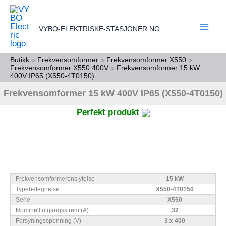
Skip
to
VYBO-ELEKTRISKE-STASJONER.NO
content
Butikk
»
Frekvensomformer
»
Frekvensomformer X550
»
Frekvensomformer X550 400V
»
Frekvensomformer 15 kW
400V IP65 (X550-4T0150)
Frekvensomformer 15 kW 400V IP65 (X550-4T0150)
Perfekt produkt
Frekvensomformerens ytelse
15 kW
Typebetegnelse
X550-4T0150
Serie
X550
Nominell utgangsstrøm (A)
32
Forsyningsspenning (V)
3 x 400