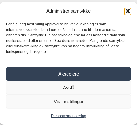
Administrer samtykke
Generelle forretningsbetingelser
Personvernerklæring
For å gi deg best mulig opplevelse bruker vi teknologier som
informasjonskapsler for å lagre og/eller få tilgang til informasjon på
enheten din. Samtykke til disse teknologiene lar oss behandle data som
nettleseratferd eller en unik ID på dette nettstedet. Manglende samtykke
eller tilbaketrekking av samtykke kan ha negativ innvirkning på visse
Hjem
funksjoner og funksjoner.
Butikk
Elektriske motorer
Frekvensomformer
Akseptere
Girkasse
Avslå
Om oss
Kontakt
Vis innstillinger
Copyright © 2026 VYBO-ELEKTRISKE-STASJONER.NO
Personvernerklæring