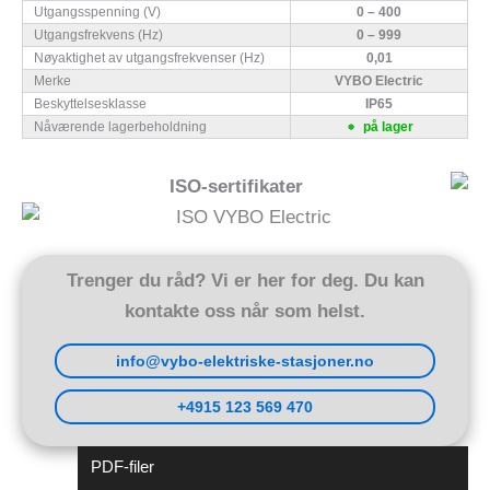
Utgangsspenning (V)
0 – 400
Utgangsfrekvens (Hz)
0 – 999
Nøyaktighet av utgangsfrekvenser (Hz)
0,01
Merke
VYBO Electric
Beskyttelsesklasse
IP65
Nåværende lagerbeholdning
på lager
ISO-sertifikater
Trenger du råd? Vi er her for deg. Du kan
kontakte oss når som helst.
info@vybo-elektriske-stasjoner.no
+4915 123 569 470
PDF-filer