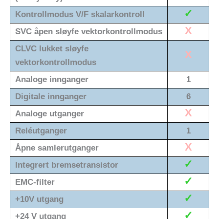
✓
Kontrollmodus V/F skalarkontroll
X
SVC åpen sløyfe vektorkontrollmodus
CLVC lukket sløyfe
X
vektorkontrollmodus
Analoge innganger
1
Digitale innganger
6
X
Analoge utganger
Reléutganger
1
X
Åpne samlerutganger
✓
Integrert bremsetransistor
✓
EMC-filter
✓
+10V utgang
✓
+24 V utgang