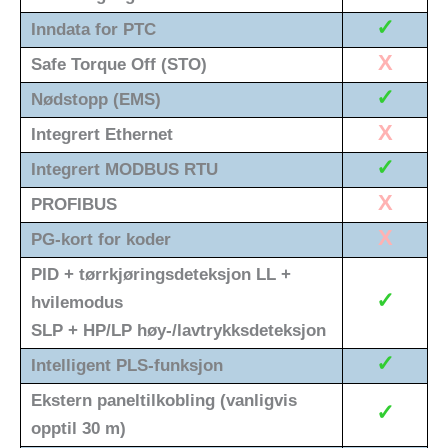
✓
Inndata for PTC
X
Safe Torque Off (STO)
✓
Nødstopp (EMS)
X
Integrert Ethernet
✓
Integrert MODBUS RTU
X
PROFIBUS
X
PG-kort for koder
PID + tørrkjøringsdeteksjon LL +
✓
hvilemodus
SLP + HP/LP høy-/lavtrykksdeteksjon
✓
Intelligent PLS-funksjon
Ekstern paneltilkobling (vanligvis
✓
opptil 30 m)