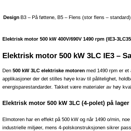
Design
B3 – På føttene, B5 – Flens (stor flens – standard)
Elektrisk motor 500 kW 400V/690V 1490 rpm (IE3-3LC3
Elektrisk motor 500 kW 3LC IE3 – S
Den
500 kW 3LC elektriske motoren
med 1490 rpm er et av
applikasjoner der det stilles høye krav til pålitelighet, ho
energisparestandarder. Takket være materialer av høy kvalit
Elektrisk motor 500 kW 3LC (4-polet) på lager
Elmotoren har en effekt på 500 kW og når 1490 o/min, noe s
industrielle miljøer, mens 4-polskonstruksjonen sikrer passe