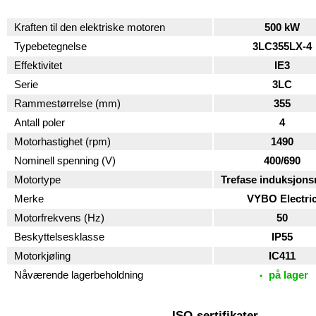
Kraften til den elektriske motoren
500 kW
Typebetegnelse
3LC355LX-4
Effektivitet
IE3
Serie
3LC
Rammestørrelse (mm)
355
Antall poler
4
Motorhastighet (rpm)
1490
Nominell spenning (V)
400/690
Motortype
Trefase induksjon
Merke
VYBO Electri
Motorfrekvens (Hz)
50
Beskyttelsesklasse
IP55
Motorkjøling
IC411
Nåværende lagerbeholdning
på lager
ISO-sertifikater