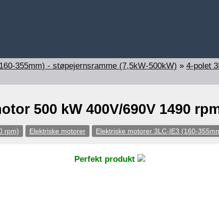
 (160-355mm) - støpejernsramme (7,5kW-500kW)
»
4-polet 
motor 500 kW 400V/690V 1490 rp
0 rpm)
Elektriske motorer
Elektriske motorer 3LC-IE3 (160-355m
Perfekt produkt