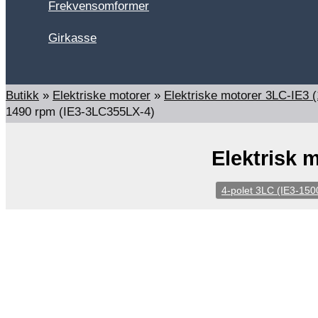
Frekvensomformer
Girkasse
Search
Butikk
»
Elektriske motorer
»
Elektriske motorer 3LC-IE3
1490 rpm (IE3-3LC355LX-4)
Elektrisk 
4-polet 3LC (IE3-150