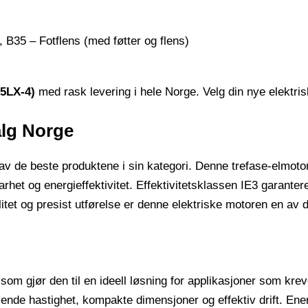
, B35 – Fotflens (med føtter og flens)
55LX-4)
med rask levering i hele Norge. Velg din nye elektris
alg Norge
 de beste produktene i sin kategori. Denne trefase-elmotore
ldbarhet og energieffektivitet. Effektivitetsklassen IE3 gara
et og presist utførelse er denne elektriske motoren en av de
om gjør den til en ideell løsning for applikasjoner som krev
nde hastighet, kompakte dimensjoner og effektiv drift. Energi