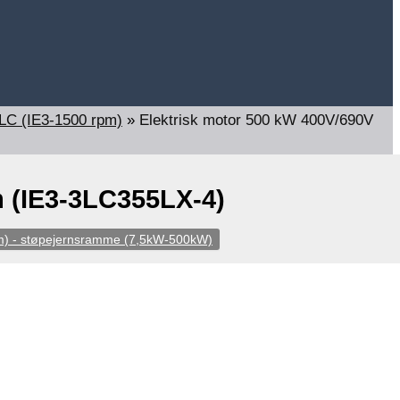
3LC (IE3-1500 rpm)
»
Elektrisk motor 500 kW 400V/690V
m (IE3-3LC355LX-4)
m) - støpejernsramme (7,5kW-500kW)