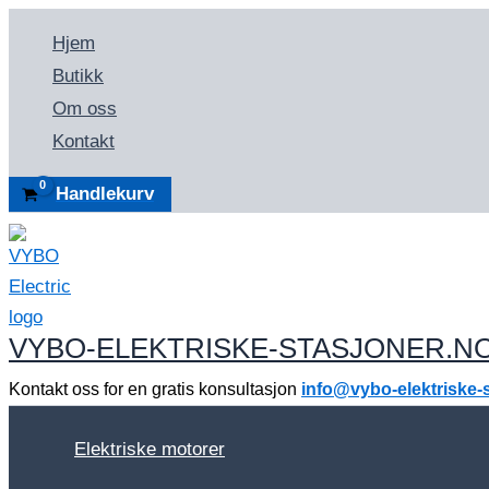
Skip
Hjem
to
Butikk
content
Om oss
Kontakt
Handlekurv
VYBO-ELEKTRISKE-STASJONER.N
Kontakt oss for en gratis konsultasjon
info@vybo-elektriske-
Elektriske motorer