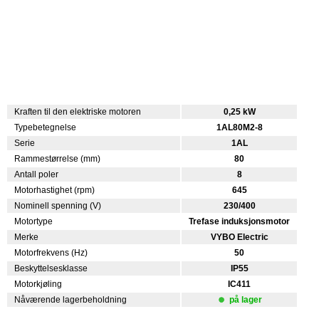
Kraften til den elektriske motoren
0,25 kW
Typebetegnelse
1AL80M2-8
Serie
1AL
Rammestørrelse (mm)
80
Antall poler
8
Motorhastighet (rpm)
645
Nominell spenning (V)
230/400
Motortype
Trefase induksjonsmotor
Merke
VYBO Electric
Motorfrekvens (Hz)
50
Beskyttelsesklasse
IP55
Motorkjøling
IC411
Nåværende lagerbeholdning
på lager