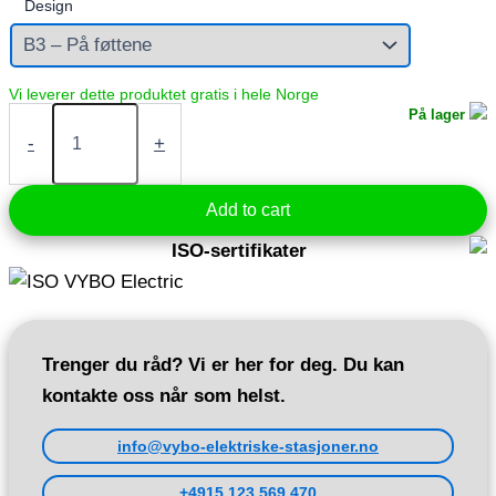
Design
Elektrisk
På lager
motor
-
+
0,25
kW
400V
Add to cart
645
rpm
ISO-sertifikater
(1AL80M2-
8)
quantity
Trenger du råd? Vi er her for deg. Du kan
kontakte oss når som helst.
info@vybo-elektriske-stasjoner.no
+4915 123 569 470