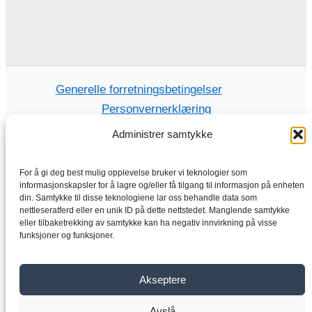
Generelle forretningsbetingelser
Personvernerklæring
Administrer samtykke
For å gi deg best mulig opplevelse bruker vi teknologier som
Hjem
informasjonskapsler for å lagre og/eller få tilgang til informasjon på enheten
din. Samtykke til disse teknologiene lar oss behandle data som
Butikk
nettleseratferd eller en unik ID på dette nettstedet. Manglende samtykke
Elektriske motorer
eller tilbaketrekking av samtykke kan ha negativ innvirkning på visse
funksjoner og funksjoner.
Frekvensomformer
Girkasse
Akseptere
Om oss
Kontakt
Avslå