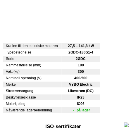
Kraften til den elektriske motoren
27,5 – 141,8 kW
Typebetegnelse
2GDC-180S1-4
Serie
2GDC
Rammestørrelse (mm)
180
Vekt (kg)
300
Nominell spenning (V)
400/500
Merke
VYBO Electric
Stromversorgung
Likestrøm (DC)
Beskyttelsesklasse
IP23
Motorkjøling
IC06
Nåværende lagerbeholdning
på lager
ISO-sertifikater