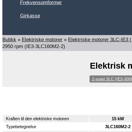
Frekvensomformer
Girkasse
Search
Butikk
»
Elektriske motorer
»
Elektriske motorer 3LC-IE3
2950 rpm (IE3-3LC160M2-2)
Elektrisk
2-polet 3LC (IE3-300
Kraften til den elektriske motoren
15 kW
Typebetegnelse
3LC160M2-2