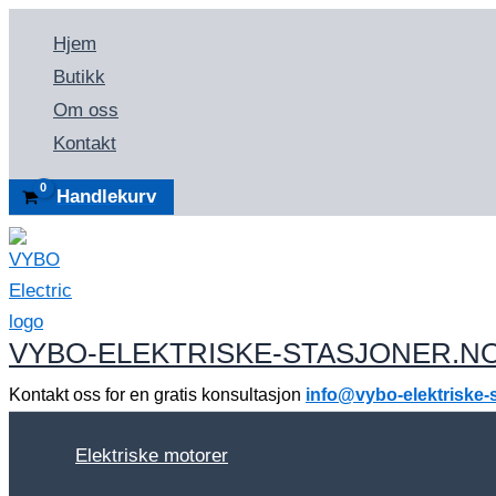
Skip
Hjem
to
Butikk
content
Om oss
Kontakt
Handlekurv
VYBO-ELEKTRISKE-STASJONER.N
Kontakt oss for en gratis konsultasjon
info@vybo-elektriske-
Elektriske motorer