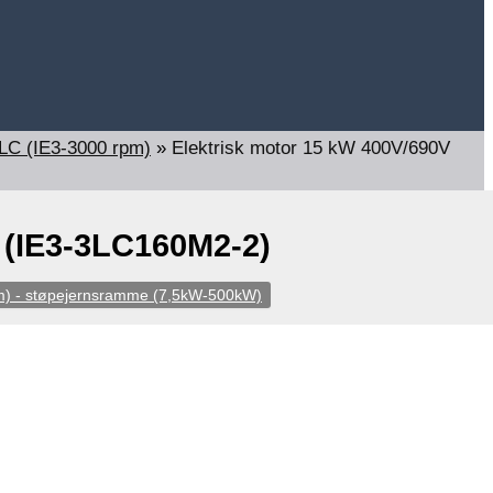
3LC (IE3-3000 rpm)
»
Elektrisk motor 15 kW 400V/690V
 (IE3-3LC160M2-2)
m) - støpejernsramme (7,5kW-500kW)