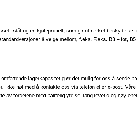
el i stål og en kjølepropell, som gir utmerket beskyttelse o
standardversjoner å velge mellom, f.eks. F.eks. B3 – fot, B5
r omfattende lagerkapasitet gjør det mulig for oss å sende 
er, ikke nøl med å kontakte oss via telefon eller e-post. Våre
e av fordelene med pålitelig ytelse, lang levetid og høy energ