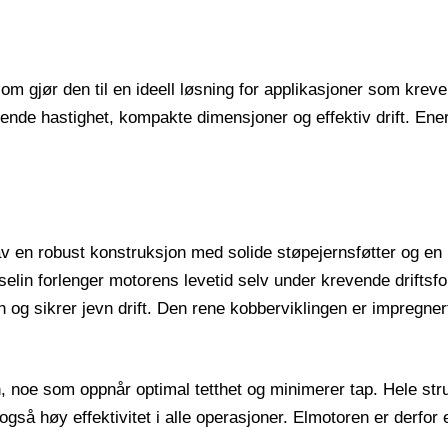
m gjør den til en ideell løsning for applikasjoner som kreve
nde hastighet, kompakte dimensjoner og effektiv drift. Energi
v en robust konstruksjon med solide støpejernsføtter og en
lin forlenger motorens levetid selv under krevende driftsfor
g sikrer jevn drift. Den rene kobberviklingen er impregnert
, noe som oppnår optimal tetthet og minimerer tap. Hele str
 også høy effektivitet i alle operasjoner. Elmotoren er derfor