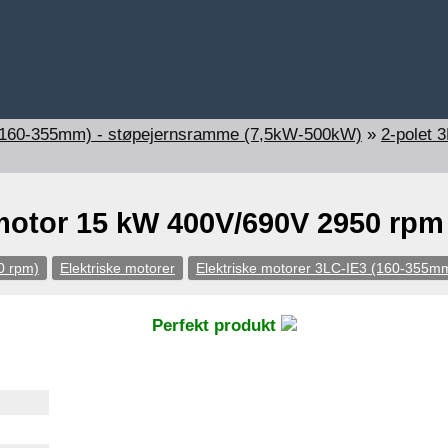
 (160-355mm) - støpejernsramme (7,5kW-500kW)
»
2-polet 
 motor 15 kW 400V/690V 2950 rpm
0 rpm)
Elektriske motorer
Elektriske motorer 3LC-IE3 (160-355m
Perfekt produkt