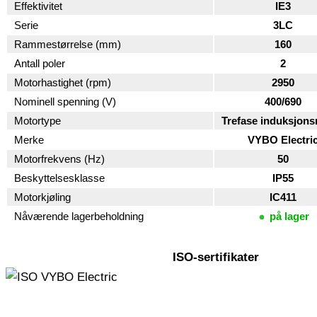
Effektivitet
IE3
Serie
3LC
Rammestørrelse (mm)
160
Antall poler
2
Motorhastighet (rpm)
2950
Nominell spenning (V)
400/690
Motortype
Trefase induksjon
Merke
VYBO Electri
Motorfrekvens (Hz)
50
Beskyttelsesklasse
IP55
Motorkjøling
IC411
Nåværende lagerbeholdning
på lager
ISO-sertifikater