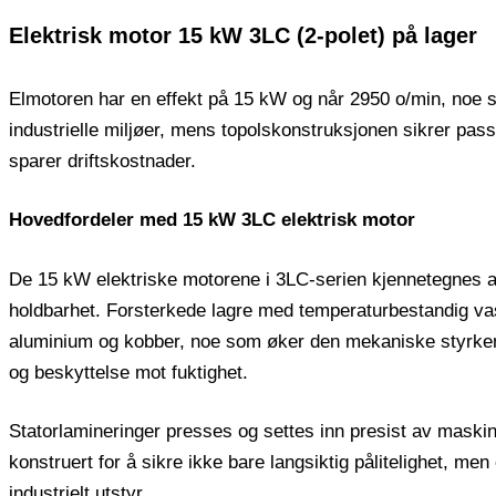
Elektrisk motor 15 kW 3LC (2-polet) på lager
Elmotoren har en effekt på 15 kW og når 2950 o/min, noe so
industrielle miljøer, mens topolskonstruksjonen sikrer passe
sparer driftskostnader.
Hovedfordeler med 15 kW 3LC elektrisk motor
De 15 kW elektriske motorene i 3LC-serien kjennetegnes a
holdbarhet. Forsterkede lagre med temperaturbestandig vase
aluminium og kobber, noe som øker den mekaniske styrken o
og beskyttelse mot fuktighet.
Statorlamineringer presses og settes inn presist av maskin
konstruert for å sikre ikke bare langsiktig pålitelighet, men
industrielt utstyr.